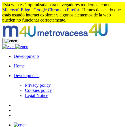
Esta web está optimizada para navegadores modernos, como
Microsoft Edge
,
Google Chrome
o
Firefox
. Hemos detectado que
estás usando internet explorer y algunos elementos de la web
pueden no funcionar correctamente.
en
es
en
Developments
Home
Developments
Privacy policy
Cookies policy
Legal Notice
en