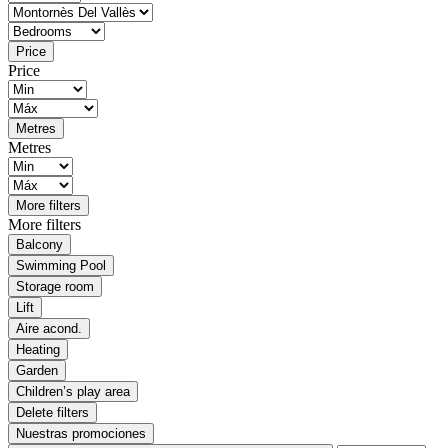
Price
Price
Metres
Metres
More filters
More filters
Balcony
Swimming Pool
Storage room
Lift
Aire acond.
Heating
Garden
Children’s play area
Delete filters
Nuestras promociones