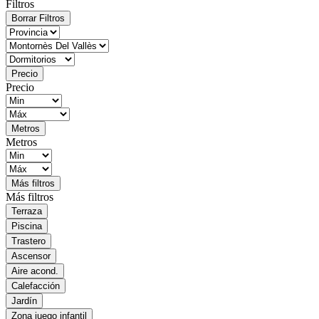
Filtros
Borrar Filtros
Precio
Precio
Metros
Metros
Más filtros
Más filtros
Terraza
Piscina
Trastero
Ascensor
Aire acond.
Calefacción
Jardín
Zona juego infantil