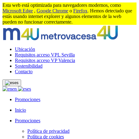
Esta web está optimizada para navegadores modernos, como
Microsoft Edge
,
Google Chrome
o
Firefox
. Hemos detectado que
estás usando internet explorer y algunos elementos de la web
pueden no funcionar correctamente.
Ubicación
Requisitos acceso VPL Sevilla
Requisitos acceso VP Valencia
Sostenibilidad
Contacto
es
en
es
Promociones
Inicio
Promociones
Política de privacidad
Política de cookies