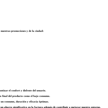
e nuestras promociones y de la ciudad:
ntizar el confort y disfrute del usuario.
tado final del producto como el bajo consumo.
o un consumo, duración y eficacia óptimas.
un ahorro significativo en la factura además de contribuir a mejorar nuestro entorno.