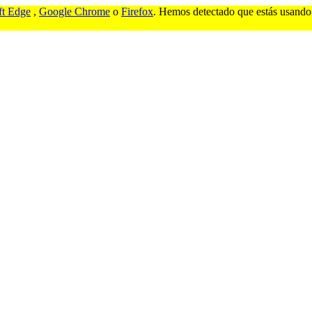
ft Edge
,
Google Chrome
o
Firefox
. Hemos detectado que estás usando