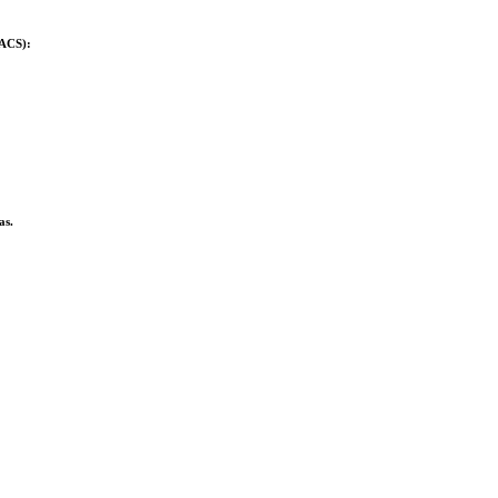
(ACS):
as.