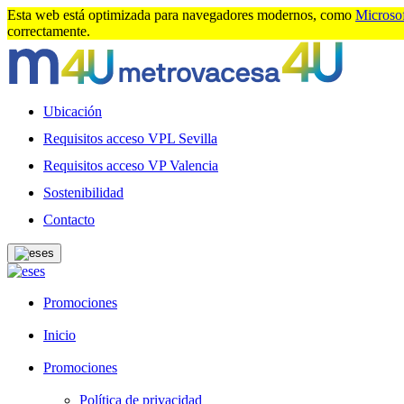
Esta web está optimizada para navegadores modernos, como
Microso
correctamente.
Ubicación
Requisitos acceso VPL Sevilla
Requisitos acceso VP Valencia
Sostenibilidad
Contacto
es
es
Promociones
Inicio
Promociones
Política de privacidad