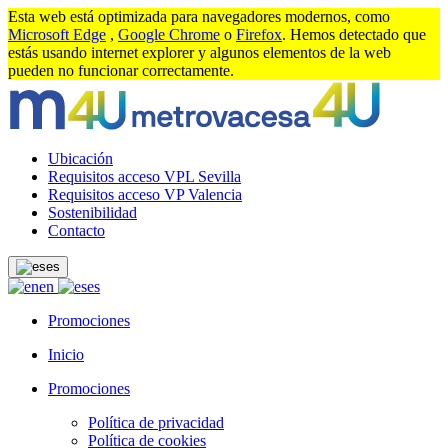
Esta web está optimizada para navegadores modernos, como
Microsoft Edge
,
Google Chrome
o
Firefox
. Hemos detectado que
estás usando internet explorer y algunos elementos de la web
pueden no funcionar correctamente.
Ubicación
Requisitos acceso VPL Sevilla
Requisitos acceso VP Valencia
Sostenibilidad
Contacto
es
en
es
Promociones
Inicio
Promociones
Política de privacidad
Política de cookies