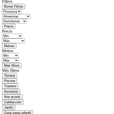
Filtros
Borrar Filtros
Precio
Precio
Metros
Metros
Más filtros
Más filtros
Terraza
Piscina
Trastero
Ascensor
Aire acond.
Calefacción
Jardín
Zona juego infantil