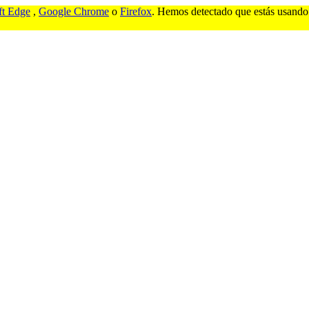
ft Edge
,
Google Chrome
o
Firefox
. Hemos detectado que estás usando