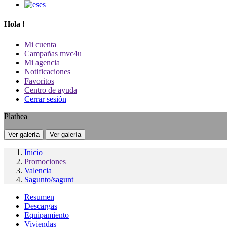
es
Hola
!
Mi cuenta
Campañas mvc4u
Mi agencia
Notificaciones
Favoritos
Centro de ayuda
Cerrar sesión
Plathea
Ver galería
Ver galería
Inicio
Promociones
Valencia
Sagunto/sagunt
Resumen
Descargas
Equipamiento
Viviendas