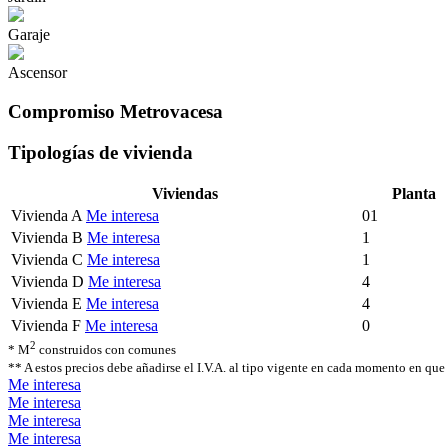
Garaje
Ascensor
Compromiso Metrovacesa
Tipologías de vivienda
Viviendas
Planta
Vivienda A
Me interesa
01
Vivienda B
Me interesa
1
Vivienda C
Me interesa
1
Vivienda D
Me interesa
4
Vivienda E
Me interesa
4
Vivienda F
Me interesa
0
2
* M
construidos con comunes
** A estos precios debe añadirse el I.V.A. al tipo vigente en cada momento en que 
Me interesa
Me interesa
Me interesa
Me interesa