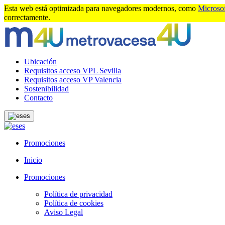
Esta web está optimizada para navegadores modernos, como
Microso
correctamente.
Ubicación
Requisitos acceso VPL Sevilla
Requisitos acceso VP Valencia
Sostenibilidad
Contacto
es
es
Promociones
Inicio
Promociones
Política de privacidad
Política de cookies
Aviso Legal