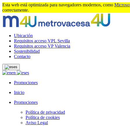
Esta web está optimizada para navegadores modernos, como
Microso
correctamente.
Ubicación
Requisitos acceso VPL Sevilla
Requisitos acceso VP Valencia
Sostenibilidad
Contacto
es
en
es
Promociones
Inicio
Promociones
Política de privacidad
Política de cookies
Aviso Legal