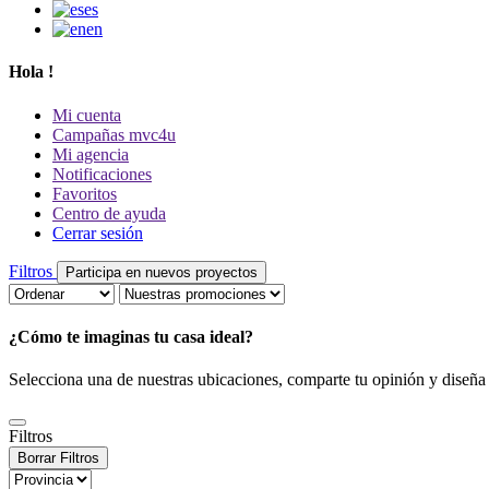
es
en
Hola
!
Mi cuenta
Campañas mvc4u
Mi agencia
Notificaciones
Favoritos
Centro de ayuda
Cerrar sesión
Filtros
Participa en nuevos proyectos
¿Cómo te imaginas tu casa ideal?
Selecciona una de nuestras ubicaciones, comparte tu opinión y diseña es
Filtros
Borrar Filtros