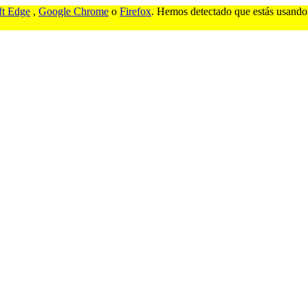
ft Edge
,
Google Chrome
o
Firefox
. Hemos detectado que estás usando