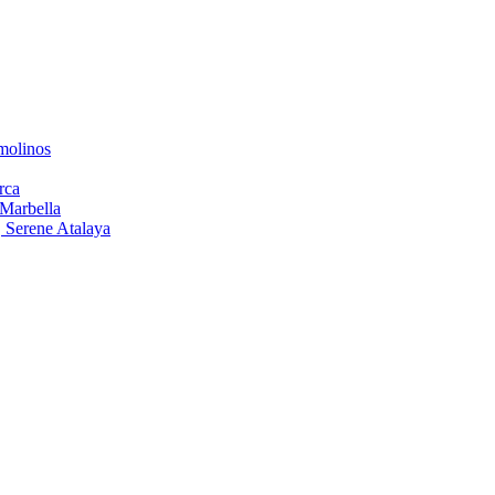
emolinos
rca
 Marbella
, Serene Atalaya