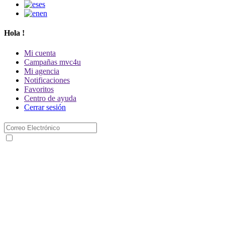
es
en
Hola
!
Mi cuenta
Campañas mvc4u
Mi agencia
Notificaciones
Favoritos
Centro de ayuda
Cerrar sesión