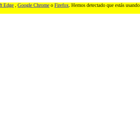
ft Edge
,
Google Chrome
o
Firefox
. Hemos detectado que estás usando