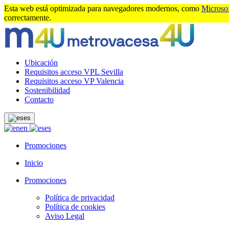
Esta web está optimizada para navegadores modernos, como
Microso
correctamente.
Ubicación
Requisitos acceso VPL Sevilla
Requisitos acceso VP Valencia
Sostenibilidad
Contacto
es
en
es
Promociones
Inicio
Promociones
Política de privacidad
Política de cookies
Aviso Legal